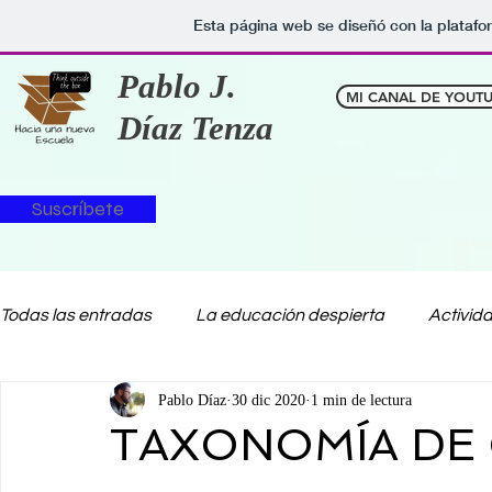
Esta página web se diseñó con la plataf
Pablo J.
MI CANAL DE YOUT
Díaz Tenza
Suscríbete
Todas las entradas
La educación despierta
Activid
Pablo Díaz
30 dic 2020
1 min de lectura
Sin preparación
Café pedagógico
Actividades
TAXONOMÍA DE
Reflexiones
Material de ayuda
Arts and Crafts